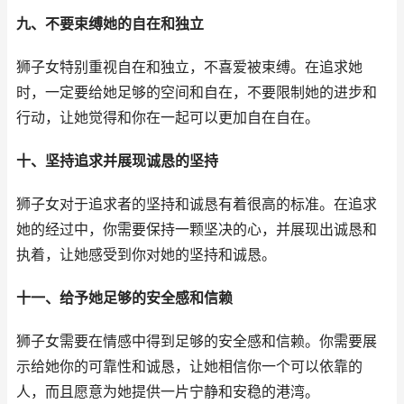
九、不要束缚她的自在和独立
狮子女特别重视自在和独立，不喜爱被束缚。在追求她
时，一定要给她足够的空间和自在，不要限制她的进步和
行动，让她觉得和你在一起可以更加自在自在。
十、坚持追求并展现诚恳的坚持
狮子女对于追求者的坚持和诚恳有着很高的标准。在追求
她的经过中，你需要保持一颗坚决的心，并展现出诚恳和
执着，让她感受到你对她的坚持和诚恳。
十一、给予她足够的安全感和信赖
狮子女需要在情感中得到足够的安全感和信赖。你需要展
示给她你的可靠性和诚恳，让她相信你一个可以依靠的
人，而且愿意为她提供一片宁静和安稳的港湾。