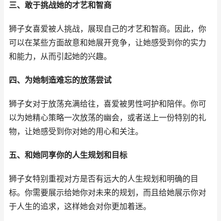
三、敢于挑战她的才艺和智商
狮子女喜爱被人挑战，展现自己的才艺和智商。因此，你
可以在某些方面故意和她展开竞争，让她感受到你的实力
和能力，从而引起她的兴趣。
四、为她制造难忘的放荡尝试
狮子女对于放荡充满给往，喜爱被男性呵护和陪伴。你可
以为她精心策略一次放荡的幽会，或者送上一份特别的礼
物，让她感受到你对她的用心和关注。
五、和她同享你的人生规划和目标
狮子女特别重视对方是否有远大的人生规划和明确的目
标。你需要展示给她你对未来的规划，而且给她展示你对
于人生的追求，这样她会对你更加着迷。