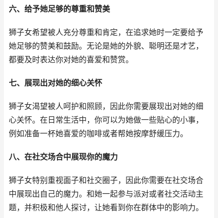
六、给予她足够的尊重和赞美
狮子女希望被人充分尊重和肯定，在追求她时一定要给予
她足够的赞美和鼓励。无论是她的外貌、聪明还是才艺，
都要及时表达你对她的喜爱和赞赏。
七、展现出对她的细心关怀
狮子女渴望被人呵护和照顾，因此你需要展现出对她的细
心关怀。在日常生活中，你可以为她做一些贴心的小事，
例如准备一杯她喜爱的咖啡或者帮她按摩舒缓压力。
八、在社交场合中展现你的魔力
狮子女特别重视面子和社交圈子，因此你需要在社交场合
中展现出自己的魔力。和她一起参与派对或者社交活动主
题，并积极和他人探讨，让她看到你在群体中的影响力。