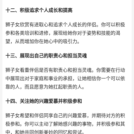
十二、积极追求个人成长和提高
狮子女欣赏有进取心和追求个人成长的伴侣。你可以积极
参和各类培训和进修，展现给她你对于姿势和技能的渴
望，从而增加你在她心中的吸引力。
十三、展现出自己的职责心和担当灵魂
狮子女看重伴侣是否有职责心和担当灵魂。你需要在行动
中展现出对于家庭和事业的承担，让她相信你一个可以依
靠的人，而且愿意为她扛起职责的人。
十四、关注她的兴趣爱慕并积极参和
狮子女希望和伴侣同享自己的兴趣爱慕，并期待对方的积
极参和。你可以主动了解她感兴趣的事物，并积极参和其
中，和她共同创新美妙的回忆和尝试。