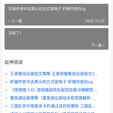
轩辕传奇中去黑头的方式是啥子 轩辕传奇的cg
« 上一篇
2025-12-23
没有了！
下一篇 »
延伸阅读
王者鲁班出装铭文策略 王者荣耀鲁班出装铭文2021
轩辕传奇中去黑头的方式是啥子 轩辕传奇的cg
《怪物猎人X》游戏猫探险队配信技能详细解答 怪物猎人x电龙弱点属性
夏侯渊出装策略（夏侯渊出装组合和思路解析 王者荣耀夏侯渊怎么出装
三国乱世中周泰关卡的通过诀窍有哪些 三国乱世周泰二次觉醒攻略