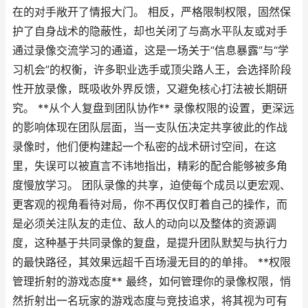
在的对手敞开了情报大门。 相反，严格限制权限，固然保
护了自身战术的隐蔽性，却也关闭了与高水平队友或对手
通过录像交流学习的通道，这是一场关于“信息暴露”与“学
习机会”的权衡，许多职业选手或顶尖路人王，会选择阶段
性开放录像，既吸收外界反馈，又避免核心打法被长期研
究。 **从个人复盘到团队协作** 录像权限的设置，更深远
的影响体现在团队层面，当一支队伍决定共享彼此的作战
录像时，他们便构建起一个私密的战术研讨空间，在这
里，失误可以被直言不讳地指出，精彩的配合能够被多角
度慢放学习。 团队录像的共享，迫使每个成员以更宏观、
更客观的视角看待对局，你不再仅仅盯着自己的操作，而
是必须关注队友的走位、敌人的动向以及整体的资源调
度，这种基于共同录像的复盘，是提升团队默契与执行力
的最快路径，其效果远超千百场漫无目的的单排。 **权限
管理折射的游戏态度** 最终，如何管理你的录像权限，悄
然折射出一名玩家的游戏态度与竞技追求，将其视为可有