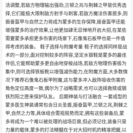
活调整,若敌方物理输出强劲,兰顿之兆与荆棘之甲是优秀选
择,它们能极大限制敌方射手与刺客,若敌方魔法伤害居多,则
振奋盔甲与自然之力将成为蒙多的生存保障,振奋盔甲还能
增强蒙多的治疗效果,让他更加肆无忌惮地开启大招,在某些
需要蒙多承担更多伤害的场景下,石像鬼石板甲也是一件值
得考虑的装备。 鞋子选择与附魔考量 鞋子的选择同样是战
术的一部分,面对控制较多的阵容,坚定水银鞋是蒙多的最佳
伴侣,它能帮助蒙多更自由地穿梭战场,若敌方物理伤害极为
集中,则可选择铁板靴以增强减伤能力,在附魔方面,大多数情
况下推荐石像鬼石板甲附魔,这与蒙多冲入敌阵吸收伤害的
角色定位高度一致,偶尔为了战略需求,也可以选择救赎或钢
铁烈阳之匣来保护队友。 后期神装与打法融合 一套成型的
蒙多医生神装通常包含日炎圣盾,振奋盔甲,兰顿之兆,荆棘之
甲,自然之力等,具体组合需视局势而定,拥有这些装备后,蒙
多将成为一个难以被处理的战场巨兽,但必须记住,装备只是
力量的载体,蒙多的打法精髓在于对大招时机的精准把握,以