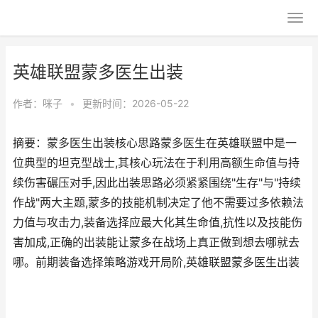
英雄联盟蒙多医生出装
作者：
咪子
•
更新时间：2026-05-22
摘要：蒙多医生出装核心思路蒙多医生在英雄联盟中是一
位典型的坦克型战士,其核心玩法在于利用高额生命值与持
续伤害碾压对手,因此出装思路必须紧紧围绕"生存"与"持续
作战"两大主题,蒙多的技能机制决定了他不需要过多依赖法
力值与攻击力,装备选择应最大化其生命值,抗性以及技能伤
害加成,正确的出装能让蒙多在战场上真正做到想去哪就去
哪。前期装备选择策略游戏开局阶,英雄联盟蒙多医生出装