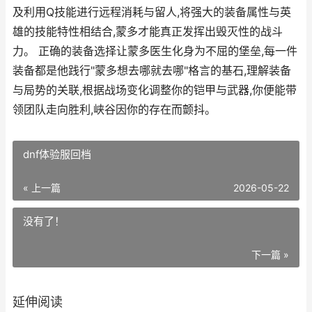
及利用Q技能进行远程消耗与留人,将强大的装备属性与英
雄的技能特性相结合,蒙多才能真正发挥出毁灭性的战斗
力。 正确的装备选择让蒙多医生化身为不屈的堡垒,每一件
装备都是他践行"蒙多想去哪就去哪"格言的基石,理解装备
与局势的关联,根据战场变化调整你的铠甲与武器,你便能带
领团队走向胜利,峡谷因你的存在而颤抖。
dnf体验服回档
« 上一篇
2026-05-22
没有了！
下一篇 »
延伸阅读