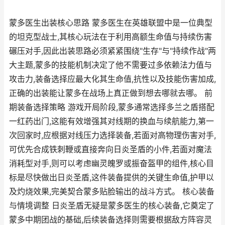
蒙多医生出装核心思路 蒙多医生在英雄联盟中是一位典型
的坦克型战士,其核心玩法在于利用高额生命值与持续伤害
碾压对手,因此出装思路必须紧紧围绕"生存"与"持续作战"两
大主题,蒙多的技能机制决定了他不需要过多依赖法力值与
攻击力,装备选择应最大化其生命值,抗性以及技能伤害加成,
正确的出装能让蒙多在战场上真正做到想去哪就去哪。 前
期装备选择策略 游戏开局阶段,蒙多通常选择多兰之盾搭配
一红药出门,这能有效增强其对线期的换血与续航能力,第一
次回家时,应根据对线压力选择装备,若面对高物理伤害对手,
可优先合成铁刺鞭或直接奔向日炎圣盾的小件,若面对魔法
消耗型对手,则可以考虑幽灵魄罗或振奋盔甲的组件,核心目
标是尽快做出日炎圣盾,这件装备提供的关键生命值,护甲以
及灼烧效果,完美契合蒙多贴脸输出的战斗方式。 核心装备
与情境调整 日炎圣盾无疑是蒙多医生的核心装备,它奠定了
蒙多中期团战的基础,后续装备选择则需要根据敌方阵容灵