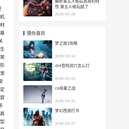
解析第五人格玩具商的特
性 第五人格玩腻了
更
2026-05-28
机
材
基
猜你喜欢
关
梦之旅2攻略
生
2026-05-24
常
形
dnf悲鸣洞穴怎么打
宠
2026-05-24
常
cs母巢之战
定
尝
2026-05-25
系
梦幻西游打书
高
型
2026-05-27