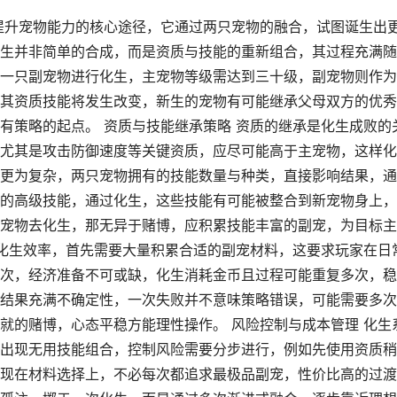
提升宠物能力的核心途径，它通过两只宠物的融合，试图诞生出
生并非简单的合成，而是资质与技能的重新组合，其过程充满随
一只副宠物进行化生，主宠物等级需达到三十级，副宠物则作为
其资质技能将发生改变，新生的宠物有可能继承父母双方的优秀
有策略的起点。 资质与技能继承策略 资质的继承是化生成败的
尤其是攻击防御速度等关键资质，应尽可能高于主宠物，这样化
更为复杂，两只宠物拥有的技能数量与种类，直接影响结果，通
的高级技能，通过化生，这些技能有可能被整合到新宠物身上，
宠物去化生，那无异于赌博，应积累技能丰富的副宠，为目标主
定化生效率，首先需要大量积累合适的副宠材料，这要求玩家在日
次，经济准备不可或缺，化生消耗金币且过程可能重复多次，稳
结果充满不确定性，一次失败并不意味策略错误，可能需要多次
就的赌博，心态平稳方能理性操作。 风险控制与成本管理 化生
出现无用技能组合，控制风险需要分步进行，例如先使用资质稍
现在材料选择上，不必每次都追求最极品副宠，性价比高的过渡