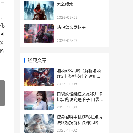
目
怎么喷水
，
，
2026-05-25
化
贴吧怎么发帖子
可
2026-05-27
蜕
的
经典文章
啪嗒砰3策略（解析啪嗒
砰3中类型技能的运用方
式和策略 啪嗒砰3 dlc攻
2025-11-08
略
口袋妖怪绯红之炎移开卡
比兽的诀窍是啥子 口袋妖
»
怪永恒之炎绯红三岛剧情
2025-11-30
使命召唤手机游戏据点玩
法终极技能和诀窍策略 使
命召唤手机游戏太平洋战
2025-11-02