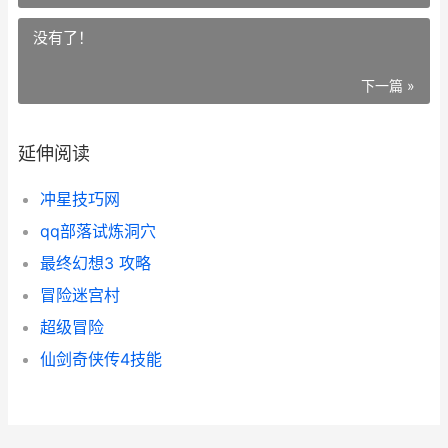
没有了！
下一篇 »
延伸阅读
冲星技巧网
qq部落试炼洞穴
最终幻想3 攻略
冒险迷宫村
超级冒险
仙剑奇侠传4技能