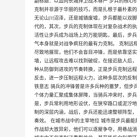
副标题：以血肉长城捍卫战术尊严 步兵的核心
克制并非源于华丽的技巧，而是扎根于最朴素的
无论山川沼泽，还是城镇废墟，步兵都能以双脚
代的，其次，步兵的克制体现在对复杂战术的执
活性让步兵成为战场上的万能钥匙，最后，步兵
气本身就是对战争疯狂的最有力克制。 克制远
尽致地展现，他们不会盲目冲锋，而是依靠坚实
墙，让远程攻击难以找到破绽，在接近敌人后，
种从防御到进攻的节奏转换，正是步兵克制远程
反击，进一步压制远程火力，这种多层次的反制
铁意志 骑兵的冲锋曾是许多兵种的噩梦，但步
个体力量汇聚成集体屏障，当骑兵冲来时，步兵
是，步兵常利用地形设伏，在狭窄路口或泥泞地
制的深层内涵，战后，步兵还能迅速整顿阵型，
奏效。 在城市战中的主宰地位 城市是步兵最
作战却大放异彩，他们可以逐屋争夺，用巷战消