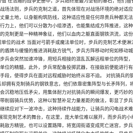
价值 在浩瀚的战争史册中，步兵始终是最为坚韧的基石，他们擅
战场法则，步兵的克制之道，首先体现在对战场环境的绝对适应
丈量土地，以身躯构筑防线，这种适应性是任何昂贵兵种都无法
行力上，他们可以分散为小组渗透，也能集结成方阵推进，这种
的克制更是一种精神象征，他们以血肉之躯直面钢铁洪流，这份
程单位的战术 当面对弓箭手或魔法单位时，步兵的克制艺术便淋
的盾牌与缓慢的推进消耗敌方锐气，步兵方阵移动时宛如移动城
步兵会突然加速冲锋，用短兵相接的混乱瓦解远程单位的阵型，
单位的精髓，此外，步兵常配备投掷武器，在接敌前便能进行有
手段，使得步兵在面对远程威胁时始终从容不迫。 对抗骑兵的
兵却拥有克制骑兵的钢铁意志，他们依靠密集阵型与长矛阵列，
会沉稳地压低矛尖，用集体耐力对抗骑兵的瞬间爆发，更巧妙的
带削弱骑兵优势，这种以智慧补足力量差距的做法，彰显了步兵
继续应对下一波冲击，这种持续作战能力，让骑兵的闪电战术难
能展现克制艺术的舞台，在这里，庞大单位难以展开，而步兵的小
耗敌方精锐，也可以设置路障，将宽阔街道变成死亡迷宫，步兵