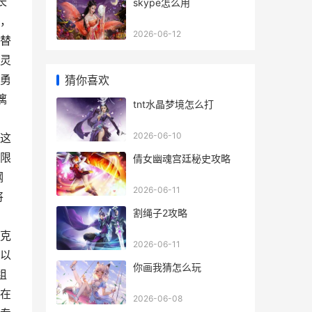
长
skype怎么用
，
2026-06-12
替
灵
勇
猜你喜欢
漓
tnt水晶梦境怎么打
2026-06-10
这
限
倩女幽魂宫廷秘史攻略
钢
2026-06-11
将
割绳子2攻略
克
2026-06-11
以
你画我猜怎么玩
组
在
2026-06-08