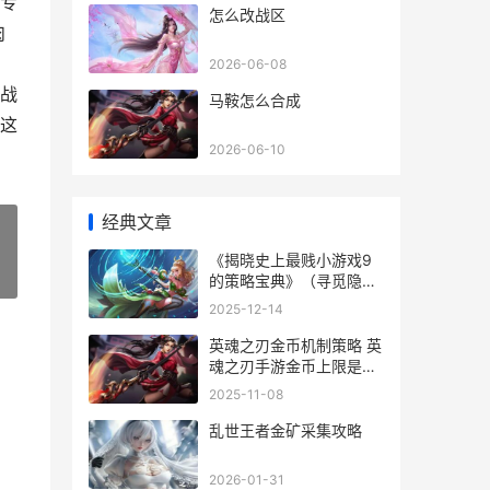
专
怎么改战区
肉
2026-06-08
战
马鞍怎么合成
这
2026-06-10
经典文章
《揭晓史上最贱小游戏9
»
的策略宝典》（寻觅隐藏
关卡 史上十大贱名
2025-12-14
英魂之刃金币机制策略 英
魂之刃手游金币上限是多
少
2025-11-08
乱世王者金矿采集攻略
2026-01-31