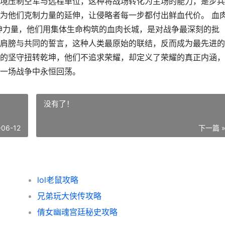
境压制空军与远程单位，这种将战场转化为主场的能力，是步兵
为他们克制力量的延伸，让侵略者每一步都付出鲜血代价。 血
神力量，他们用集体生命构筑的血肉长城，是对战争最深刻的批
肩膀与共同的誓言，这种人类最原始的联结，反而成为最先进的
的坚守扭转乾坤，他们不追求荣耀，却定义了荣耀的真正内涵，
一场战争中永恒回荡。
没有了！
-06-12
下一篇 
lol老鼠攻略
兄弟玩大侠传攻略
倩女幽魂宫廷秘史攻略