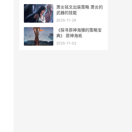
萧炎铭文出装策略 萧炎的
武器的技能
2025-11-29
《探寻原神海狸的策略宝
典》 原神海袛
2025-11-02