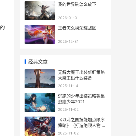
我的世界碗怎么放下
2026-01-01
的
王者怎么换荣耀战区
2025-12-31
经典文章
无解大魔王出装新鲜策略
大魔王出什么装备
2025-11-14
逃跑的少年出装策略锦集
逃跑少年2021
2025-11-02
《以龙之国技能加点顺序
策略》（打造绝顶人物 龙
之国度游戏
2025-11-02