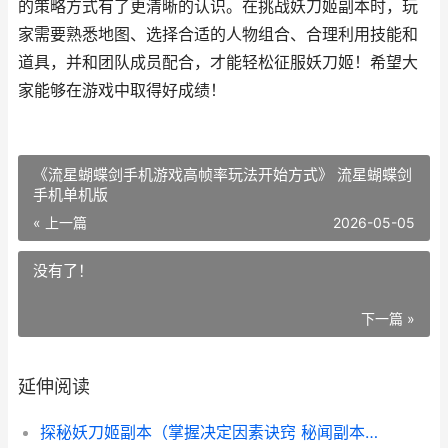
的策略方式有了更清晰的认识。在挑战妖刀姬副本时，玩
家需要熟悉地图、选择合适的人物组合、合理利用技能和
道具，并和团队成员配合，才能轻松征服妖刀姬！希望大
家能够在游戏中取得好成绩！
《流星蝴蝶剑手机游戏高帧率玩法开始方式》 流星蝴蝶剑
手机单机版
« 上一篇
2026-05-05
没有了！
下一篇 »
延伸阅读
探秘妖刀姬副本（掌握决定因素诀窍 秘闻副本妖刀姬十层怎么过