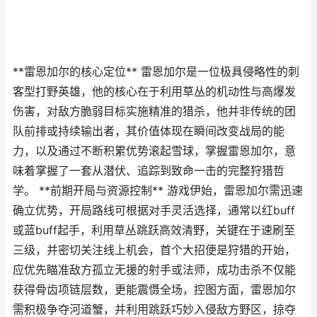
**雷恩加尔的核心定位** 雷恩加尔是一位极具侵略性的刺
客型打野英雄，他的核心在于利用草丛的机动性与高爆发
伤害，对敌方脆弱目标实施精准的猎杀，他并非传统的团
队前排或持续输出者，其价值体现在瞬间改变战局的能
力，以及通过不断积累优势滚起雪球，掌握雷恩加尔，意
味着掌握了一套从潜伏、追踪到致命一击的完整狩猎哲
学。 **前期开局与资源控制** 游戏伊始，雷恩加尔需迅速
确立优势，开局路线可根据对手灵活选择，通常以红buff
或蓝buff起手，利用草丛跳跃高效清野，关键在于速刷至
三级，并密切关注线上机会，首个大招便是狩猎的开始，
应优先瞄准敌方孤立无援的射手或法师，成功击杀不仅能
获得骨齿项链层数，更能震慑全场，控图方面，雷恩加尔
需积极争夺河道蟹，并利用跳跃巧妙入侵敌方野区，掠夺