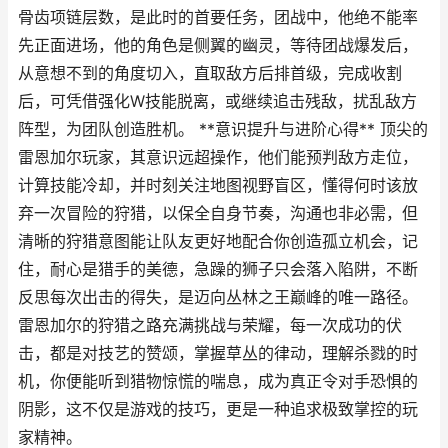
骨齿项链层数，是此时的首要任务，团战中，他绝不能率
先正面进场，他的角色是侧翼的幽灵，等待团战爆发后，
从意想不到的角度切入，直取敌方后排首级，完成收割
后，可凭借强化W技能脱离，或继续追击残敌，扰乱敌方
阵型，为团队创造胜机。 **意识提升与进阶心得** 顶尖的
雷恩加尔玩家，其意识远超操作，他们能预判敌方走位，
计算技能冷却，并时刻关注地图视野盲区，懂得何时该放
弃一次冒险的狩猎，以保全自身节奏，沟通也非必需，但
清晰的狩猎意图能让队友更好地配合你创造孤立机会，记
住，耐心是猎手的美德，急躁的狮子只会落入陷阱，不断
反思每次出击的得失，是迈向丛林之王巅峰的唯一路径。
雷恩加尔的狩猎之路充满挑战与荣耀，每一次成功的伏
击，都是对技艺的赞颂，掌握草丛的律动，理解杀戮的时
机，你便能听到猎物惊慌的喘息，成为真正令对手恐惧的
阴影，这不仅是游戏的技巧，更是一种追求极致掌控的玩
家精神。