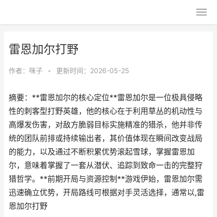
雷恩加尔打野
作者：
咪子
•
更新时间：2026-05-25
摘要：**雷恩加尔的核心定位**雷恩加尔是一位极具侵略
性的刺客型打野英雄，他的核心在于利用草丛的机动性与
高爆发伤害，对敌方脆弱目标实施精准的猎杀，他并非传
统的团队前排或持续输出者，其价值体现在瞬间改变战局
的能力，以及通过不断积累优势滚起雪球，掌握雷恩加
尔，意味着掌握了一套从潜伏、追踪到致命一击的完整狩
猎哲学。**前期开局与资源控制**游戏伊始，雷恩加尔需
迅速确立优势，开局路线可根据对手灵活选择，通常以,雷
恩加尔打野