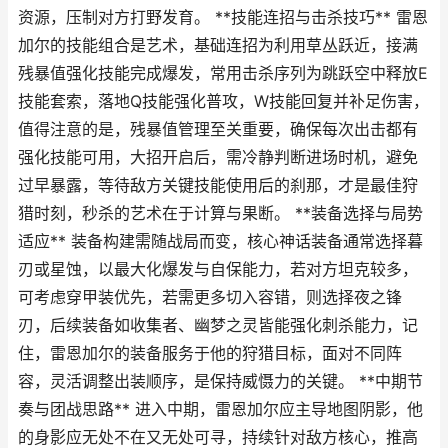
资源，压制对方打野发育。 **技能连招与击杀技巧** 雷恩
加尔的技能组合是艺术，基础连招为利用草丛跃近，接满
残暴值强化技能完成爆发，常用击杀序列为跳跃空中释放E
技能套索，落地Q技能强化普攻，W技能回复并补足伤害，
值得注意的是，残暴值管理至关重要，确保每次出击都有
强化技能可用，大招开启后，需冷静判断进场时机，避免
过早暴露，等待敌方关键技能使用后的刹那，才是最佳狩
猎时刻，秒杀的艺术在于计算与果断。 **装备选择与局势
适应** 装备构建需随战局而变，核心神话装备通常选择暮
刃或星蚀，以最大化爆发与自保能力，若对方坦克较多，
可考虑穿甲装优先，若需更多切入容错，则选择夜之锋
刃，后续装备如收集者、幽梦之灵皆能强化刺杀能力，记
住，雷恩加尔的装备服务于他的狩猎目标，面对不同阵
容，灵活调整出装顺序，是保持威慑力的关键。 **中期节
奏与团战思路** 进入中期，雷恩加尔应主导地图阴影，他
的身影应无处不在又无处可寻，持续针对敌方核心，推高