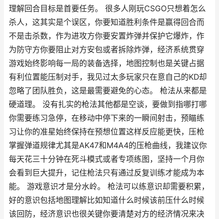
理解回合目标是首要任务。 很多人刚玩CSGO只想着怎么
杀人，这其实是个误区，你要知道胜利条件是赢得回合而
不是击杀数，作为进攻方你要安置炸弹并保护它爆炸，作
为防守方你要阻止对方安包或者拆除炸弹，经济系统贯穿
游戏始终影响每一局的装备选择，地图控制也是关键占据
有利位置能压制对手，我见过太多玩家只在意自己的KD却
忽略了团队胜负，这是最需要避免的心态。 枪法从来都是
硬道理。 没有扎实的枪法其他都是空谈，要做到指哪打哪
你需要练习急停，在移动中停下来的一瞬间射击，预瞄练
习让你的准星始终保持在预想位置这样反应能更快，压枪
掌握弹道规律尤其是AK47和M4A4的压枪曲线，我建议你
每天花三十分钟在死斗模式或者专项练图，坚持一个月你
会看到巨大提升，记住枪法只有通过反复训练才能成为本
能。 游戏意识才是分水岭。 枪法可以练意识却需要积累，
好的意识包括地图理解比如知道什么时候该前压什么时候
该回防，经济意识也很关键你要清楚对方的经济情况来决