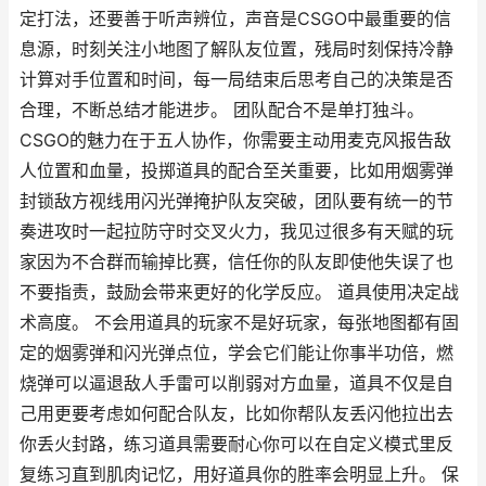
定打法，还要善于听声辨位，声音是CSGO中最重要的信
息源，时刻关注小地图了解队友位置，残局时刻保持冷静
计算对手位置和时间，每一局结束后思考自己的决策是否
合理，不断总结才能进步。 团队配合不是单打独斗。
CSGO的魅力在于五人协作，你需要主动用麦克风报告敌
人位置和血量，投掷道具的配合至关重要，比如用烟雾弹
封锁敌方视线用闪光弹掩护队友突破，团队要有统一的节
奏进攻时一起拉防守时交叉火力，我见过很多有天赋的玩
家因为不合群而输掉比赛，信任你的队友即使他失误了也
不要指责，鼓励会带来更好的化学反应。 道具使用决定战
术高度。 不会用道具的玩家不是好玩家，每张地图都有固
定的烟雾弹和闪光弹点位，学会它们能让你事半功倍，燃
烧弹可以逼退敌人手雷可以削弱对方血量，道具不仅是自
己用更要考虑如何配合队友，比如你帮队友丢闪他拉出去
你丢火封路，练习道具需要耐心你可以在自定义模式里反
复练习直到肌肉记忆，用好道具你的胜率会明显上升。 保