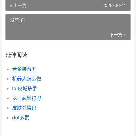
« 上一篇
2026-06-11
没有了！
下一篇 »
延伸阅读
合金装备五
机器人怎么做
lol皮城杀手
龙血武姬打野
皮肤兑换码
dnf玄武