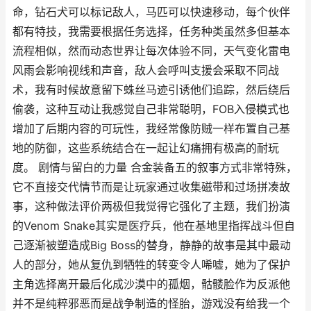
命，钻石犬可以标记敌人，马匹可以快速移动，每个伙伴
都有特技，我需要根据任务选择，任务种类虽然多但基本
流程相似，然而动态世界让每次体验不同，天气变化雷电
风雨会影响视线和声音，敌人会呼叫支援会采取不同战
术，我有时候故意留下蛛丝马迹引诱他们追踪，然后绕后
偷袭，这种互动让我感觉自己非常聪明，FOB入侵模式也
增加了后期内容的可玩性，我经常像防贼一样布置自己基
地的防御，这些系统结合在一起让幻痛拥有极高的耐玩
度。 剧情与留白的力量 合金装备五的叙事方式非常特殊，
它不直接交代情节而是让玩家通过收集磁带和过场拼凑故
事，这种做法评价两极但我觉得它强化了主题，我们扮演
的Venom Snake其实是医疗兵，他在基地里指挥战斗但自
己逐渐被塑造成Big Boss的替身，静静的故事是其中最动
人的部分，她从复仇到牺牲的转变令人唏嘘，她为了保护
主角选择离开最后化成沙漠中的孤烟，骷髅脸作为反派他
并不是纯粹邪恶而是战争制造的怪胎，游戏没有给我一个