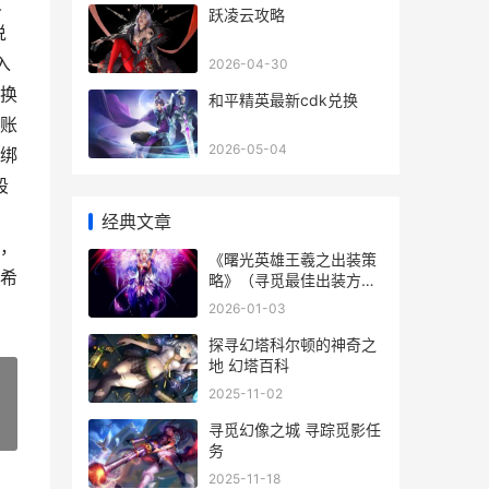
皮
跃凌云攻略
说
入
2026-04-30
换
和平精英最新cdk兑换
账
2026-05-04
绑
段
经典文章
，
《曙光英雄王羲之出装策
希
略》（寻觅最佳出装方法
曙光英雄王羲之
2026-01-03
探寻幻塔科尔顿的神奇之
地 幻塔百科
2025-11-02
寻觅幻像之城 寻踪觅影任
»
务
2025-11-18