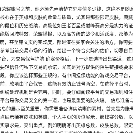
者荣耀账号之前，你必须先弄清楚它究竟值多少钱，这绝不是随
核心在于英雄和皮肤的数量与质量，尤其是那些限定皮肤，典藏
的段位和历史战绩，高段位如王者百星或巅峰赛高分是实力的证
绝版回城特效，荣耀播报，以及高等级的战令和活跃度，都能为
练度，甚至铭文页的完整度，都是潜在买家会关注的地方，你需要
参考当前交易市场的行情，给出一个符合实际的估价，切忌盲目
平台，为交易保驾护航 确定价格后，下一步是选择出售渠道，这
要轻信任何私下交易的承诺，尤其是对方提供的陌生链接或要求
段，你应该选择那些正规的，有中间担保功能的游戏交易平台，
前，款项由平台保管，这能有效防止钱号两空，在选择平台时，
纠纷处理机制是否完善，同时，要仔细阅读平台的交易规则和注
平台是你交易安全的第一道，也是最重要的防火墙。 信息准备
信息的展示至关重要，你需要准备详实清晰的素材，首先是为账
点展示稀有皮肤和英雄，个人主页的段位展示，巅峰赛分数，以
实事求是，突出重点，例如明确写出英雄总数，皮肤总数，限定