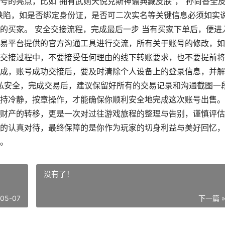
号的亮点，比如“拥有武则天倪克斯神谕典藏皮肤”，“孙尚香全
缺陷，如是否绑定身份证，是否可二次实名等关键信息必须如实
的买家。 安全交接流程，完成最后一步 当有买家下单后，便进
易平台提供的官方沟通工具进行交流，所有关于账号的修改，如
交接过程中，不要接受任何理由的线下转账要求，也不要提前将
成，账号成功交接后，要及时清除个人设备上的登录信息，并解
私安全，完成交易后，建议保留好所有的交易记录和沟通截图一
持冷静，按章操作，才能确保你顺利安全地完成这次账号出售。
财产的转移，更是一次对过往游戏旅程的整理与告别，谨慎评估
的认真对待，最终保障的是你作为玩家的切身利益与美好回忆，
。
没有了！
-05-07
下一篇 