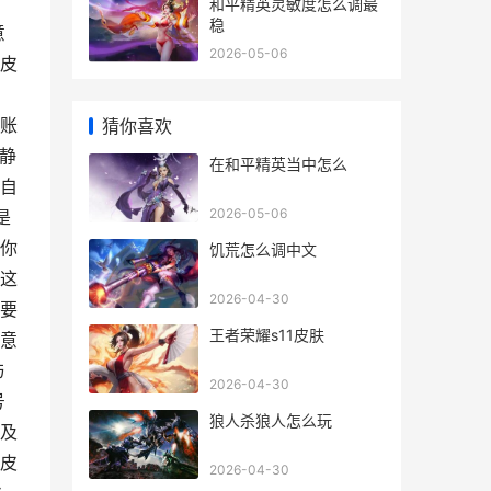
和平精英灵敏度怎么调最
稳
意
2026-05-06
皮
账
猜你喜欢
静
在和平精英当中怎么
自
2026-05-06
是
你
饥荒怎么调中文
这
2026-04-30
要
王者荣耀s11皮肤
意
与
2026-04-30
号
狼人杀狼人怎么玩
及
皮
2026-04-30