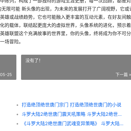
中陈列，构成了一部独特的游戏生涯史册，每一次回顾，都是对
的无限可能 新头像的出现，为未来的发展打开了广阔视野，它或
英雄或战绩趋势，它也可能融入更丰富的互动元素，在好友间触
化的载体，联结起更庞大的虚拟世界，头像系统的进化，预示着
英雄联盟这个充满故事的世界里，你的头像，终将成为你不可分
一场冒险。
没有了！
-05-25
下一篇 
打造绝顶绝世唐门宗门 打造绝顶绝世唐门的小说
斗罗大陆2绝世唐门震天吼策略 斗罗大陆2绝世唐门在线
《斗罗大陆2绝世唐门武魂变异策略》 斗罗大陆2绝世唐门在线观看完整版