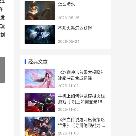
过
怎么喷水
许
发
2026-05-25
玩
不知火舞怎么获得
割
2026-05-24
经典文章
《冰霜冲击效果大揭晓》
»
冰霜冲击合成途径
2025-11-02
手机上如何登录穿梭火线
游戏 手机上如何登录163
邮箱
2025-11-02
《热血传说屠龙出装策略
锦集》（寻觅绝顶战力 热
血传奇屠龙刀图片
2025-11-08