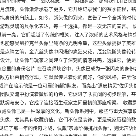
是简单的符号，一个战队标志，一个英雄剪影，那时我们用它快
月流转，头像渐渐承载了更多，它开始记录我们的赛季征程，铭
拟身份的肩膀上，如今，新头像的到来，宣告了一个全新的时代
游戏灵魂的具象化表达，每一个选择，都是一次无声的宣言。 
眼前一亮，它们超越了传统的框架，注入了浓郁的艺术风格与情
也能感受到拉克丝头像里纯净的光明希望，这些头像捕捉了英雄
是点睛之笔，金克丝头像中闪烁的疯狂火花，厄斐琉斯头像轮转
设计，让头像与玩家之间建立了深刻的情感共鸣，选择它，便是
峡谷里的身份名片 在召唤师峡谷中，头像已成为一张闪亮的身份
敌方屏幕悄然浮现，它默默传达着你的偏好，你的风格，甚至你
或许在暗示他是一位可靠的辅助队友，而亮出“调皮精灵”佐伊头
团队交流中扮演着微妙的角色，它促进了队友间的初步理解，甚
默契与安心，它成了连接陌生玩家之间最初的那座桥梁。 收藏
收藏头像已是一种深厚的文化，新头像系列中，那些与重大赛事
头像，尤其具有收藏价值，它们不仅是装饰，更是玩家历程的数
见证了那一年的传奇之战，佩戴“宗师阶梯挑战头像”，则无声诉