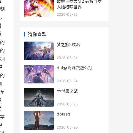
速
破解斗罗大陆2 破解斗罗
大陆猎魂世界
刻
2026-05-25
，
设
感
猜你喜欢
的
梦之旅2攻略
的
2026-05-24
拥
名
dnf悲鸣洞穴怎么打
的
2026-05-24
像
cs母巢之战
至
意
2026-05-25
联
dotasg
字
说
2026-05-20