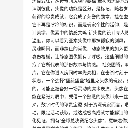
头像变迁，从符号到灵魂的旅程 最初的头像只
识别彼此，头像的功能是区分，是标记，随着岁
获得的珍贵成就，它变成了荣誉的勋章，挂在虚
它不再是冰冷的标识，而是玩家个性的延伸，是
计美学，像素中的情感共鸣 新头像的设计令人
温度，你可以看到亚索头像中那抹孤寂的剑风，
灵魂瞬间，而非静止的肖像，动态效果的加入更
哀伤枪械，让静态图像拥有了呼吸，这些细腻的
抱了它所代表的那份故事与情感。 社交图腾，
片，它在你进入房间时率先亮相，在击杀时刻于
状态，一个选择“坚毅堡垒”塔里克头像的玩家，
的，可能正准备好一场灵动的魔术表演，头像在
能在紧张对局中，凭借一个熟悉的头像带来一丝
义，数字时代的珍贵宝藏 对于资深玩家而言，
动，限定活动获取，或达成极高成就才能解锁的
化见证，拥有“全球总决赛纪念头像”，意味着你