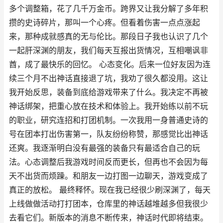
多个调整箱，花了几千万金币。跨界又让我分解了多年积
攒的史诗碎片，那叫一个心疼。但看着伤害一点点涨起
来，那种成就感真的无与伦比。那段日子我也认识了几个
一起肝深渊的朋友，我们每天互报出货情况，互相嘲讽非
酋，成了最快乐的回忆。 心态变化。后来一位好友因为连
续三个月不出神话直接退了坑，我劝了很久都没用。这让
我开始反思，装备到底给游戏带来了什么。我决定不再被
神话绑架，把重心放在技术和体验上。我开始练以前不玩
的职业，研究连招和打团机制。一次我用一身普通史诗的
号在团本打出伤害第一，队友纷纷称赞，那感觉比出神话
还爽。我逐渐明白没有最强的装备只有最适合自己的玩
法。心态调整后我游戏时间反而更长，但再也不会因为每
天不出货而烦躁。和朋友一边打图一边聊天，游戏变成了
真正的放松。 最终释怀。现在我已经很少刷深渊了，每天
上线做做活动打打团本，仓库里的神话越堆越多但我很少
去看它们。新版本的消息不断传来，神话时代即将结束。