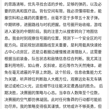
的思路清晰，优先寻找合适的步枪，足够的弹药，以及必
要的防具和医疗品。背包空间有限，我必须懂得取舍，能
量饮料和止痛药的重要性，丝毫不亚于多带五十发子弹。
中期转移，进圈路线与时机把握。信号圈开始收缩，游戏
进入紧张的中期阶段。我的注意力从搜索转向了地图信
息。我会时刻观察信号圈的位置，预测下一个安全区的可
能方向。提前规划进圈路线至关重要，是利用载具快速抢
占中心点房区，还是沿着圈边缓慢推进清理敌人，这需要
根据当前装备，队伍状态和敌情信息综合判断。我尤其注
重利用地形，如山脊，反斜坡，岩石等作为天然掩体，避
免在毫无遮蔽的平原上奔跑。这个阶段，信息收集能力尤
为关键，听声辨位判断敌人大概方位，观察远处有无车辆
驶过或枪口火光，这些细节往往能决定遭遇战的胜负。 后
期决胜，决赛圈的策略与心态。当幸存人数降至个位数，
决赛圈的空气都仿佛凝固。此时任何鲁莽的行动都可能前
功尽弃。我的策略变得极其谨慎，伏地或许不够英勇，但