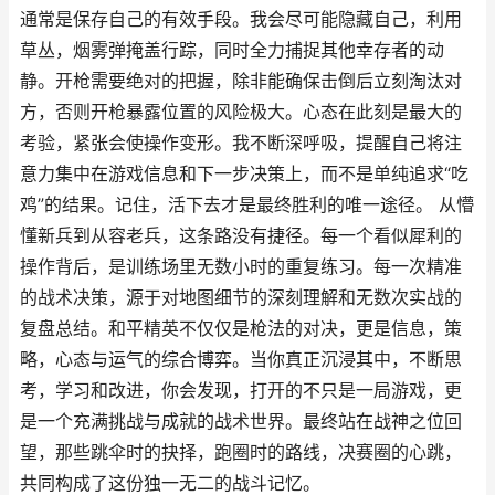
通常是保存自己的有效手段。我会尽可能隐藏自己，利用
草丛，烟雾弹掩盖行踪，同时全力捕捉其他幸存者的动
静。开枪需要绝对的把握，除非能确保击倒后立刻淘汰对
方，否则开枪暴露位置的风险极大。心态在此刻是最大的
考验，紧张会使操作变形。我不断深呼吸，提醒自己将注
意力集中在游戏信息和下一步决策上，而不是单纯追求“吃
鸡”的结果。记住，活下去才是最终胜利的唯一途径。 从懵
懂新兵到从容老兵，这条路没有捷径。每一个看似犀利的
操作背后，是训练场里无数小时的重复练习。每一次精准
的战术决策，源于对地图细节的深刻理解和无数次实战的
复盘总结。和平精英不仅仅是枪法的对决，更是信息，策
略，心态与运气的综合博弈。当你真正沉浸其中，不断思
考，学习和改进，你会发现，打开的不只是一局游戏，更
是一个充满挑战与成就的战术世界。最终站在战神之位回
望，那些跳伞时的抉择，跑圈时的路线，决赛圈的心跳，
共同构成了这份独一无二的战斗记忆。