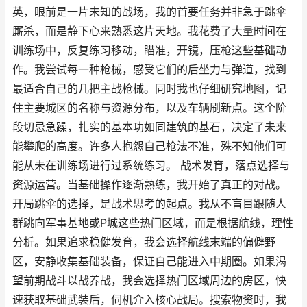
英，眼前是一片未知的战场，我的首要任务并非急于跳伞
厮杀，而是静下心来熟悉这片天地。我花费了大量时间在
训练场中，反复练习移动，瞄准，开镜，压枪这些基础动
作。我尝试每一种枪械，感受它们的后坐力与弹道，找到
最适合自己的几把主战枪械。同时我也仔细研究地图，记
住主要城区的名称与资源分布，以及车辆刷新点。这个阶
段切忌急躁，扎实的基本功如同建筑的基石，决定了未来
能攀爬的高度。许多人抱怨自己枪法不准，殊不知他们可
能从未在训练场进行过系统练习。 战术发育，落点选择与
资源运营。当基础操作逐渐熟练，我开始了真正的对战。
开局跳伞的选择，是战术思考的起点。我从不盲目跟随人
群跳向军事基地或P城这些热门区域，而是根据航线，理性
分析。如果追求稳健发育，我会选择航线末端的偏僻野
区，安静收集基础装备，保证自己能进入中期圈。如果渴
望前期战斗以战养战，我会选择热门区域周边的房区，快
速获取基础武装后，伺机介入核心战局。搜索物资时，我