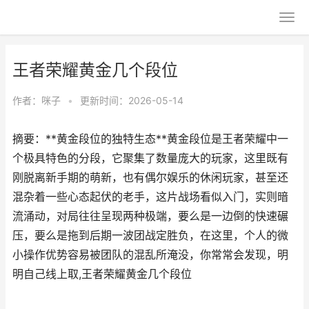
王者荣耀黄金几个段位
作者：
咪子
•
更新时间：2026-05-14
摘要：**黄金段位的独特生态**黄金段位是王者荣耀中一
个极具特色的分段，它聚集了数量庞大的玩家，这里既有
刚脱离新手期的萌新，也有偶尔娱乐的休闲玩家，甚至还
混杂着一些心态起伏的老手，这片战场看似入门，实则暗
流涌动，对局往往呈现两种极端，要么是一边倒的快速碾
压，要么是拖到后期一波团战定胜负，在这里，个人的微
小操作优势容易被团队的混乱所淹没，你常常会发现，明
明自己线上取,王者荣耀黄金几个段位