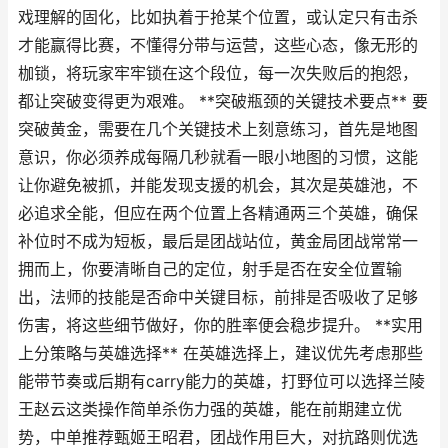
戏理解的固化，比如执着于抢某个位置，或认定只有击杀
才能赢得比赛，不懂得分带与运营，这些心态，像无形的
枷锁，将玩家牢牢锁在这个段位，每一次失败后的抱怨，
都让突破变得更为艰难。 **突破瓶颈的关键技术要点** 要
突破黄金，需要在几个关键技术上刻意练习，首先是地图
意识，你必须养成每隔几秒就看一眼小地图的习惯，这能
让你避免被抓，并能发现支援的机会，其次是英雄池，不
必追求全能，但应在两个位置上各精通两三个英雄，确保
补位时不成为短板，最后是团战站位，黄金局团战常常一
拥而上，你要清晰自己的定位，射手是否在安全位置输
出，法师的技能是否命中关键目标，前排是否吸收了足够
伤害，将这些细节做好，你的胜率便会稳步提升。 **实用
上分策略与英雄选择** 在英雄选择上，建议优先考虑那些
能带节奏或后期有carry能力的英雄，打野位可以选择兰陵
王赵云这类操作简单杀伤力强的英雄，能在前期建立优
势，中单推荐甄姬王昭君，团战作用巨大，对抗路则优选