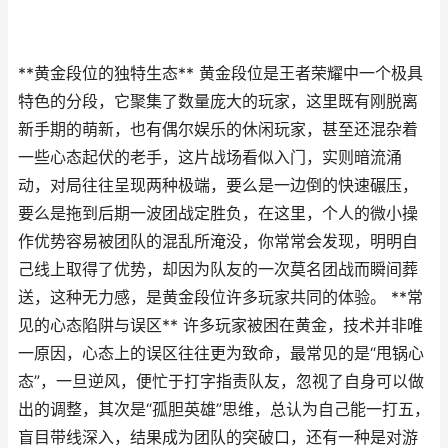
**黄金段位的独特生态** 黄金段位是王者荣耀中一个极具
特色的分段，它聚集了数量庞大的玩家，这里既有刚脱离
新手期的萌新，也有偶尔娱乐的休闲玩家，甚至还混杂着
一些心态起伏的老手，这片战场看似入门，实则暗流涌
动，对局往往呈现两种极端，要么是一边倒的快速碾压，
要么是拖到后期一波团战定胜负，在这里，个人的微小操
作优势容易被团队的混乱所淹没，你常常会发现，明明自
己线上取得了优势，却因为队友的一次莫名团战而瞬间葬
送，这种无力感，是黄金段位许多玩家共同的体验。 **常
见的心态陷阱与误区** 许多玩家被困在黄金，技术并非唯
一原因，心态上的误区往往更为致命，最常见的是“甩锅心
态”，一旦逆风，便忙于打字指责队友，忽视了自身可以做
出的调整，其次是“孤胆英雄”思维，总认为自己能一打五，
盲目带线深入，结果成为团队的突破口，还有一种是对游