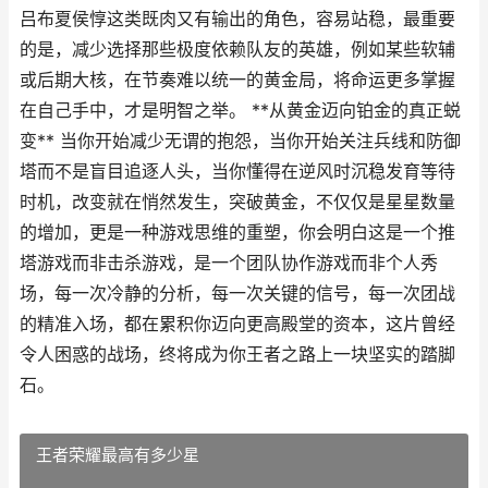
吕布夏侯惇这类既肉又有输出的角色，容易站稳，最重要
的是，减少选择那些极度依赖队友的英雄，例如某些软辅
或后期大核，在节奏难以统一的黄金局，将命运更多掌握
在自己手中，才是明智之举。 **从黄金迈向铂金的真正蜕
变** 当你开始减少无谓的抱怨，当你开始关注兵线和防御
塔而不是盲目追逐人头，当你懂得在逆风时沉稳发育等待
时机，改变就在悄然发生，突破黄金，不仅仅是星星数量
的增加，更是一种游戏思维的重塑，你会明白这是一个推
塔游戏而非击杀游戏，是一个团队协作游戏而非个人秀
场，每一次冷静的分析，每一次关键的信号，每一次团战
的精准入场，都在累积你迈向更高殿堂的资本，这片曾经
令人困惑的战场，终将成为你王者之路上一块坚实的踏脚
石。
王者荣耀最高有多少星