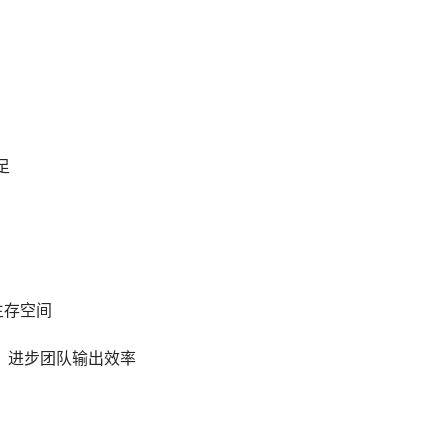
足
生存空间
置，进步团队输出效率