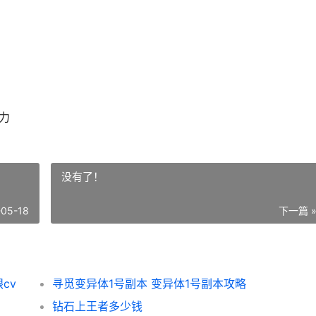
力
没有了！
-05-18
下一篇 
cv
寻觅变异体1号副本 变异体1号副本攻略
钻石上王者多少钱