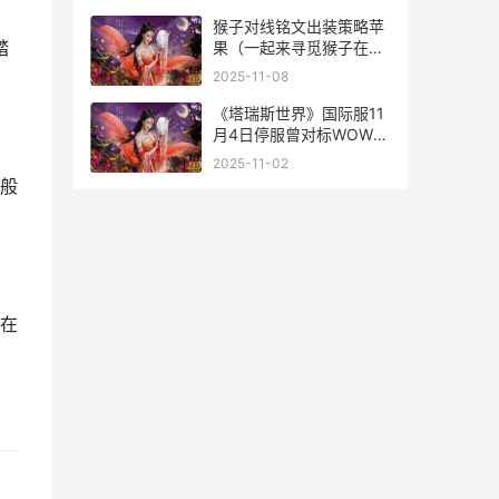
猴子对线铭文出装策略苹
踏
果（一起来寻觅猴子在对
线中的铭文选择和出装策
2025-11-08
略吧 猴子单挑猴子1v1铭
文
《塔瑞斯世界》国际服11
月4日停服曾对标WOW
塔瑞斯世界职业
2025-11-02
般
在