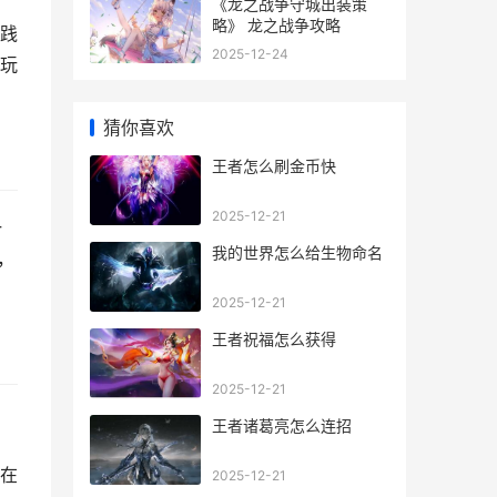
《龙之战争守城出装策
略》 龙之战争攻略
践
2025-12-24
玩
猜你喜欢
王者怎么刷金币快
2025-12-21
一
我的世界怎么给生物命名
，
2025-12-21
王者祝福怎么获得
2025-12-21
王者诸葛亮怎么连招
在
2025-12-21