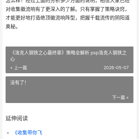
怎么样？经过上面的分析多少方面的说明，相信大家已经
对收集徽流响有了更深入的了解。只有掌握了策略诀窍，
才能更好地打造绝顶徽流响阵型，把握千载流传的阴阳道
奥秘。
《洛克人钢铁之心最终章》策略全解析 psp洛克人钢铁之
心
« 上一篇
2026-05-07
没有了！
下一篇 »
延伸阅读
《收集带你飞