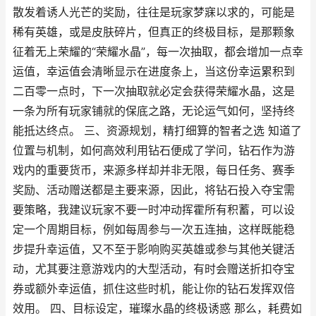
散发着诱人光芒的奖励，往往是玩家梦寐以求的，可能是
稀有英雄，或是皮肤碎片，但真正的终极目标，是那颗象
征着无上荣耀的“荣耀水晶”，每一次抽取，都会增加一点幸
运值，幸运值会清晰显示在进度条上，当这份幸运累积到
二百零一点时，下一次抽取就必定会获得荣耀水晶，这是
一条为所有玩家铺就的保底之路，无论运气如何，坚持终
能抵达终点。 三、资源规划，精打细算的智者之选 知道了
位置与机制，如何高效利用钻石便成了学问，钻石作为游
戏内的重要货币，来源多样却并非无限，每日任务、赛季
奖励、活动赠送都是主要来源，因此，将钻石投入夺宝需
要策略，我建议玩家不要一时冲动挥霍所有积蓄，可以设
定一个周期目标，例如每周参与一次五连抽，这样既能稳
步提升幸运值，又不至于影响购买英雄或参与其他关键活
动，尤其要注意游戏内的大型活动，有时会赠送折扣夺宝
券或额外幸运值，抓住这些时机，能让你的钻石发挥双倍
效用。 四、目标设定，璀璨水晶的终极诱惑 那么，耗费如