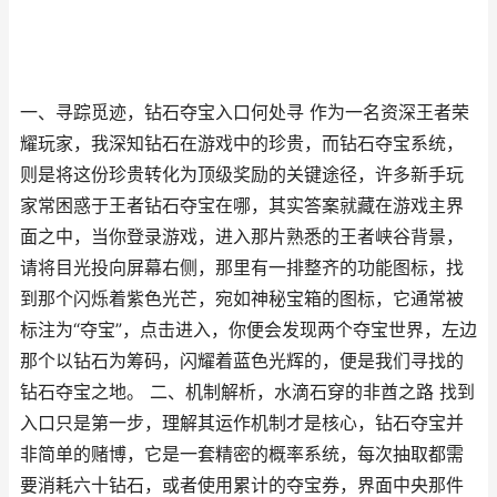
一、寻踪觅迹，钻石夺宝入口何处寻 作为一名资深王者荣
耀玩家，我深知钻石在游戏中的珍贵，而钻石夺宝系统，
则是将这份珍贵转化为顶级奖励的关键途径，许多新手玩
家常困惑于王者钻石夺宝在哪，其实答案就藏在游戏主界
面之中，当你登录游戏，进入那片熟悉的王者峡谷背景，
请将目光投向屏幕右侧，那里有一排整齐的功能图标，找
到那个闪烁着紫色光芒，宛如神秘宝箱的图标，它通常被
标注为“夺宝”，点击进入，你便会发现两个夺宝世界，左边
那个以钻石为筹码，闪耀着蓝色光辉的，便是我们寻找的
钻石夺宝之地。 二、机制解析，水滴石穿的非酋之路 找到
入口只是第一步，理解其运作机制才是核心，钻石夺宝并
非简单的赌博，它是一套精密的概率系统，每次抽取都需
要消耗六十钻石，或者使用累计的夺宝券，界面中央那件